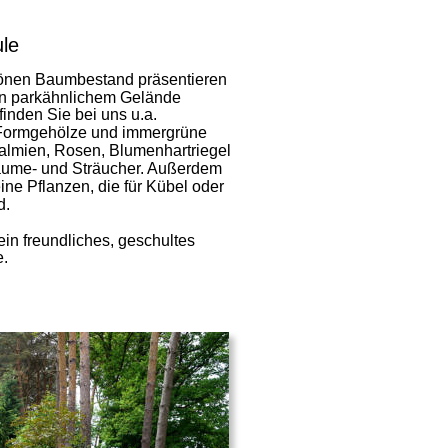
le
önen Baumbestand präsentieren 
en parkähnlichem Gelände 
inden Sie bei uns u.a. 
Formgehölze und immergrüne 
lmien, Rosen, Blumenhartriegel 
ume- und Sträucher. Außerdem 
ine Pflanzen, die für Kübel oder 
. 
ein freundliches, geschultes 
e.